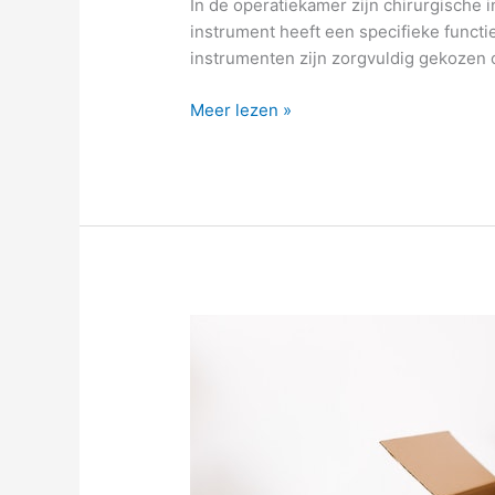
In de operatiekamer zijn chirurgische
instrument heeft een specifieke functi
instrumenten zijn zorgvuldig gekozen om
Meer lezen »
Steeds
meer
aandacht
voor
kindveilige
verpakkingen