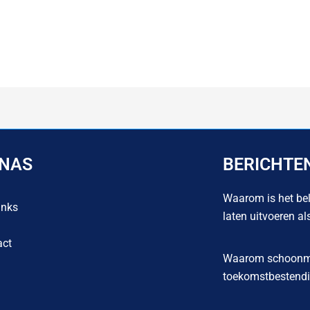
INAS
BERICHTE
Waarom is het bel
inks
laten uitvoeren al
act
Waarom schoonma
toekomstbestendig