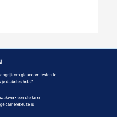
N
angrijk om glaucoom testen te
s je diabetes hebt?
akwerk een sterke en
e carrièrekeuze is