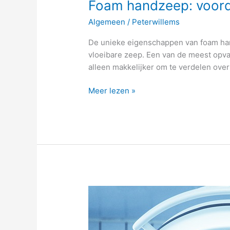
Foam handzeep: voorde
Algemeen
/
Peterwillems
De unieke eigenschappen van foam han
vloeibare zeep. Een van de meest opval
alleen makkelijker om te verdelen over
Meer lezen »
Operatiekamer
craps:
dobbelstenen
in