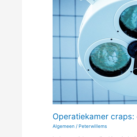
het
hart
van
de
medische
wereld
Operatiekamer craps: 
Algemeen
/
Peterwillems