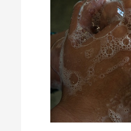
en
innovaties
voor
elke
omgeving