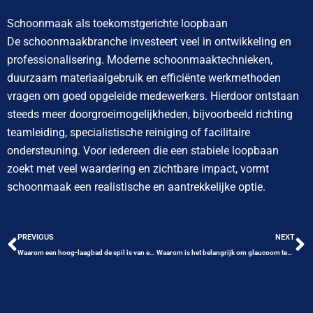
Schoonmaak als toekomstgerichte loopbaan
De schoonmaakbranche investeert veel in ontwikkeling en
professionalisering. Moderne schoonmaaktechnieken,
duurzaam materiaalgebruik en efficiënte werkmethoden
vragen om goed opgeleide medewerkers. Hierdoor ontstaan
steeds meer doorgroeimogelijkheden, bijvoorbeeld richting
teamleiding, specialistische reiniging of facilitaire
ondersteuning. Voor iedereen die een stabiele loopbaan
zoekt met veel waardering en zichtbare impact, vormt
schoonmaak een realistische en aantrekkelijke optie.
Vorige
V
PREVIOUS
NEXT
Waarom een hoog-laagbad de spil is van een toekomstbestendige badkamer
Waarom is het belangrijk om glaucoom testen te laten uitvoeren als je diabetes hebt?