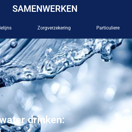
SAMENWERKEN
elijns
Zorgverzekering
Particuliere
water drinken: